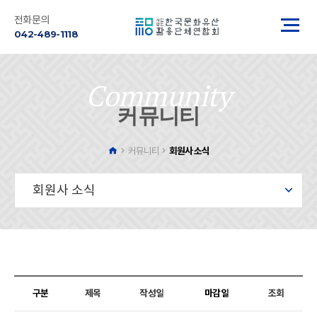
전화문의
042-489-1118
Community
커뮤니티
회원사 소식
커뮤니티
회원사 소식
구분
제목
작성일
마감일
조회