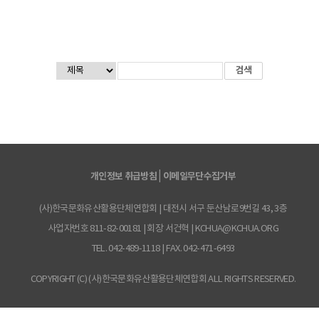
|
개인정보 취급방침
이메일무단수집거부
(사)한국문화유산활용단체연합회 | 대전시 서구 둔산남로9번길 43, 3층
사업자번호 811-82-00181 | 회장 서건혁 | KCHUA@KCHUA.ORG
TEL. 042-489-1118 | FAX. 042-471-6493
COPYRIGHT (C) (사)한국문화유산활용단체연합회 ALL RIGHTS RESERVED.